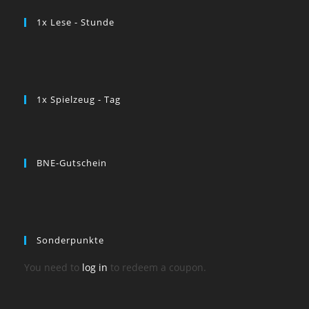
1x Lese - Stunde
1x Spielzeug - Tag
BNE-Gutschein
Sonderpunkte
You need to
log in
to redeem a coupon.