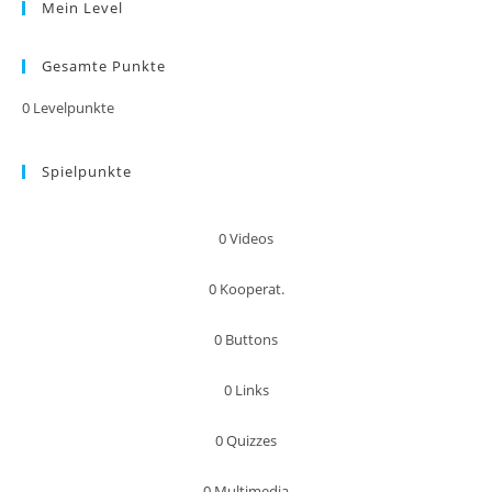
Mein Level
Gesamte Punkte
0
Levelpunkte
Spielpunkte
0
Videos
0
Kooperat.
0
Buttons
0
Links
0
Quizzes
0
Multimedia