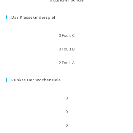
0
Gutscheinpunkte
Das Klassekinderspiel
0
Fouls C
0
Fouls B
2
Fouls A
Punkte Der Wochenziele
0
0
0