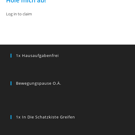
Hole mich ab!
Log in to claim
1x Hausaufgabenfrei
Bewegungspause O.ä.
1x In Die Schatzkiste Greifen