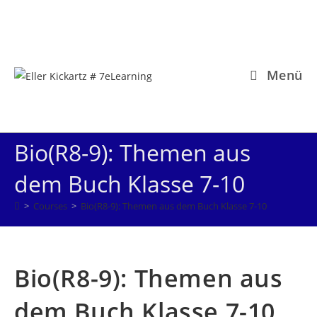
Zum
Inhalt
springen
Menü
Bio(R8-9): Themen aus
dem Buch Klasse 7-10
>
Courses
>
Bio(R8-9): Themen aus dem Buch Klasse 7-10
Bio(R8-9): Themen aus
dem Buch Klasse 7-10