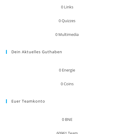
0
Links
0
Quizzes
0
Multimedia
Dein Aktuelles Guthaben
0
Energie
0
Coins
Euer Teamkonto
0
BNE
60961
Team