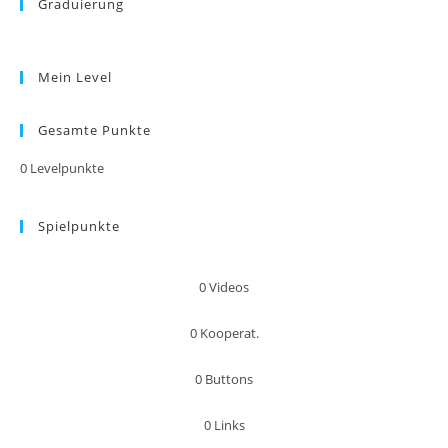
Graduierung
Mein Level
Gesamte Punkte
0
Levelpunkte
Spielpunkte
0
Videos
0
Kooperat.
0
Buttons
0
Links