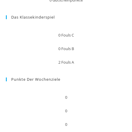
0
Gutscheinpunkte
Das Klassekinderspiel
0
Fouls C
0
Fouls B
2
Fouls A
Punkte Der Wochenziele
0
0
0