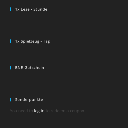
1x Lese - Stunde
1x Spielzeug - Tag
BNE-Gutschein
Sonderpunkte
You need to
log in
to redeem a coupon.