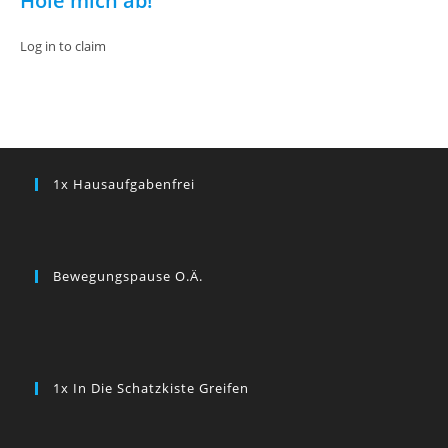
Hole mich ab!
Log in to claim
1x Hausaufgabenfrei
Bewegungspause O.ä.
1x In Die Schatzkiste Greifen