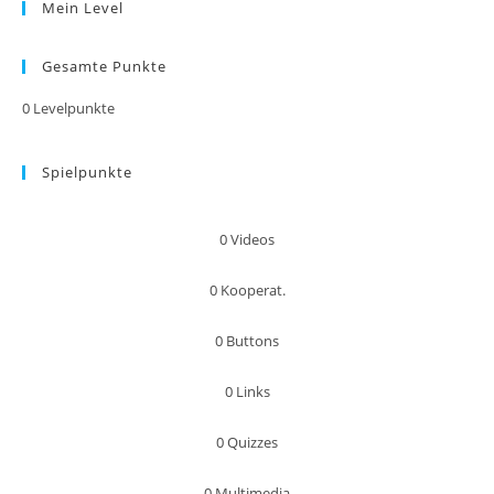
Mein Level
Gesamte Punkte
0
Levelpunkte
Spielpunkte
0
Videos
0
Kooperat.
0
Buttons
0
Links
0
Quizzes
0
Multimedia