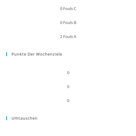
0
Fouls C
0
Fouls B
2
Fouls A
Punkte Der Wochenziele
0
0
0
Umtauschen