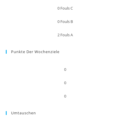
0
Fouls C
0
Fouls B
2
Fouls A
Punkte Der Wochenziele
0
0
0
Umtauschen