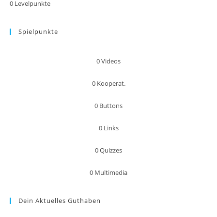
0
Levelpunkte
Spielpunkte
0
Videos
0
Kooperat.
0
Buttons
0
Links
0
Quizzes
0
Multimedia
Dein Aktuelles Guthaben