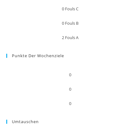
0
Fouls C
0
Fouls B
2
Fouls A
Punkte Der Wochenziele
0
0
0
Umtauschen