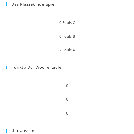
Das Klassekinderspiel
0
Fouls C
0
Fouls B
2
Fouls A
Punkte Der Wochenziele
0
0
0
Umtauschen