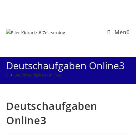
Zum
Inhalt
springen
Menü
Deutschaufgaben Online3
>
Deutschaufgaben Online3
Deutschaufgaben
Online3