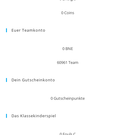
0
Coins
Euer Teamkonto
0
BNE
60961
Team
Dein Gutscheinkonto
0
Gutscheinpunkte
Das Klassekinderspiel
0
Fouls C