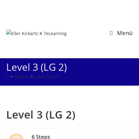
Zum
Inhalt
springen
Menü
Level 3 (LG 2)
>
Mission
>
Level 3 (LG 2)
Level 3 (LG 2)
6 Steps