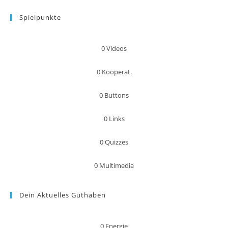
Spielpunkte
0
Videos
0
Kooperat.
0
Buttons
0
Links
0
Quizzes
0
Multimedia
Dein Aktuelles Guthaben
0
Energie