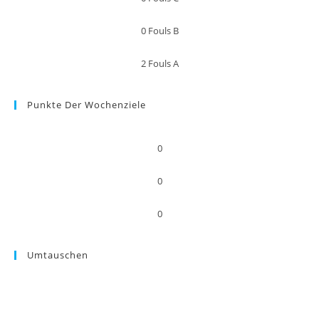
0
Fouls B
2
Fouls A
Punkte Der Wochenziele
0
0
0
Umtauschen