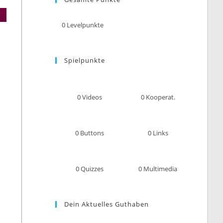
umschalten
0
Levelpunkte
Spielpunkte
0
Videos
0
Kooperat.
0
Buttons
0
Links
0
Quizzes
0
Multimedia
Dein Aktuelles Guthaben