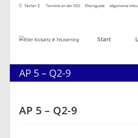
Zum
Fächer
Termine an der SGS
Elternguide
allgemeine Infos
Inhalt
springen
Start
AP 5 – Q2-9
AP 5 – Q2-9