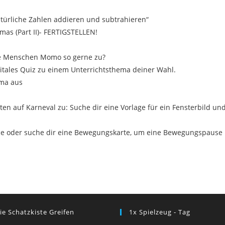
atürliche Zahlen addieren und subtrahieren“
tmas (Part II)- FERTIGSTELLEN!
e Menschen Momo so gerne zu?
igitales Quiz zu einem Unterrichtsthema deiner Wahl.
ema aus
ten auf Karneval zu: Suche dir eine Vorlage für ein Fensterbild un
ce oder suche dir eine Bewegungskarte, um eine Bewegungspause
ie Schatzkiste Greifen
1x Spielzeug - Tag