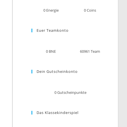
0
Energie
0
Coins
Euer Teamkonto
0
BNE
60961
Team
Dein Gutscheinkonto
0
Gutscheinpunkte
Das Klassekinderspiel