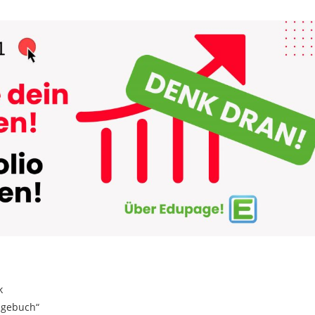
k
tagebuch“