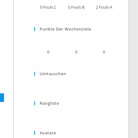
0
Fouls C
0
Fouls B
2
Fouls A
Punkte Der Wochenziele
0
0
0
Umtauschen
Rangliste
Avatare