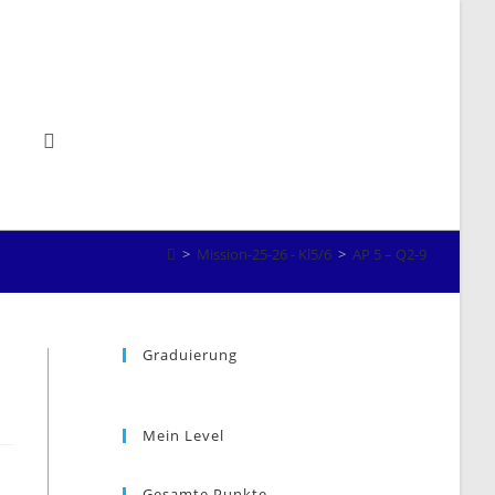
Website-
>
Mission-25-26 - Kl5/6
>
AP 5 – Q2-9
Suche
Graduierung
Mein Level
Gesamte Punkte