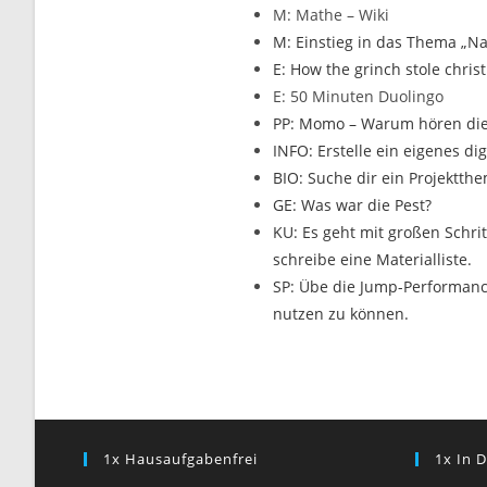
M: Mathe – Wiki
M: Einstieg in das Thema „N
E: How the grinch stole chris
E: 50 Minuten Duolingo
PP: Momo – Warum hören di
INFO: Erstelle ein eigenes d
BIO: Suche dir ein Projektth
GE: Was war die Pest?
KU: Es geht mit großen Schrit
schreibe eine Materialliste.
SP: Übe die Jump-Performan
nutzen zu können.
1x Hausaufgabenfrei
1x In D